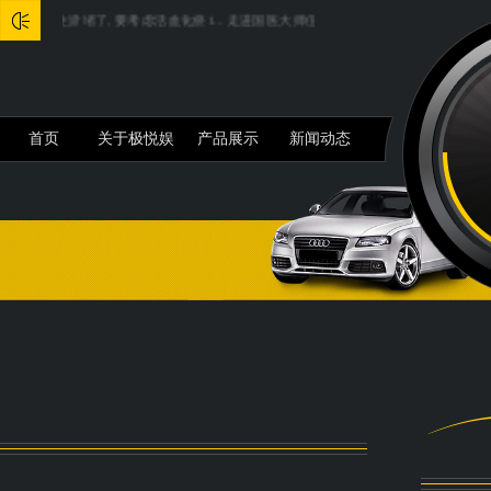
生淤堵了, 要考虑活血化瘀1...
走进国医大师伍炳彩, 深度揭秘“湿病诊疗体系”...
明阳
首页
关于极悦娱
产品展示
新闻动态
乐