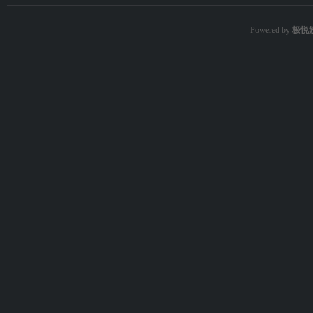
Powered by
极悦